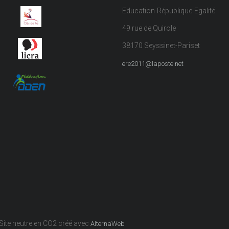
Education-République-Egalité
49 rue de Quirole
38170 Seyssinet-Pariset
ere2011@laposte.net
ite neutre en CO2 créé avec
AlternaWeb